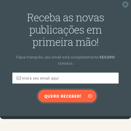
F
Receba as novas
publicações em
primeira mão!
Fique tranquilo, seu email está completamente
SEGURO
conosco.