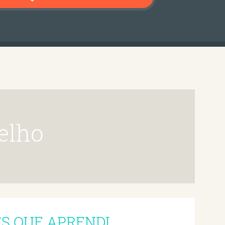
telho
ES QUE APRENDI