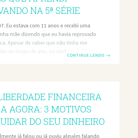
ANDO NA 5ª SÉRIE
07. Eu estava com 11 anos e recebi uma
inha mãe dizendo que eu havia reprovado
a. Apesar de saber que não tinha me
ito ao longo do ano, eu ainda acreditava
CONTINUE LENDO
→
ível passar. Naquele momento não fiquei
m receber uma bronca dos meus pais,
a vergonha pelo que tinha acontecido. Com
ovar em alguma matéria na faculdade ou
LIBERDADE FINANCEIRA
mais velho também tem seu peso, mas
 série foi
A AGORA: 3 MOTIVOS
UIDAR DO SEU DINHEIRO
lmente já falou ou já ouviu alguém falando