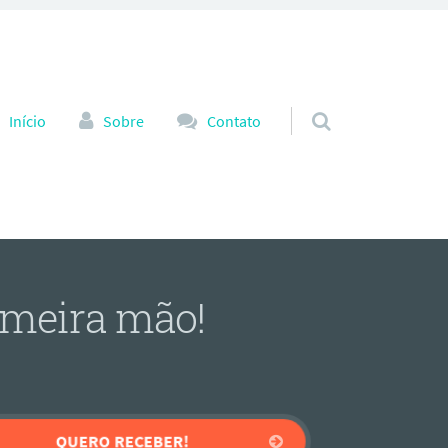
r para o conteúdo
Início
Sobre
Contato
imeira mão!