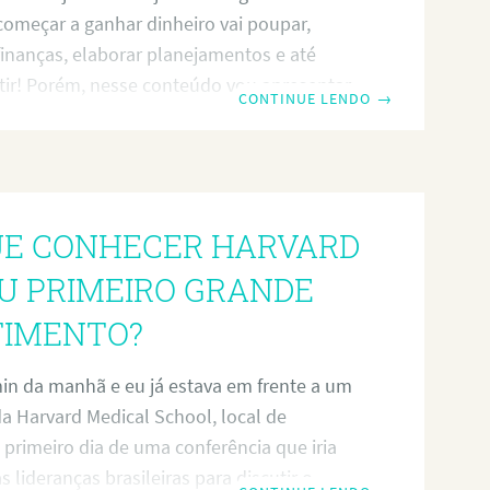
omeçar a ganhar dinheiro vai poupar,
finanças, elaborar planejamentos e até
ir! Porém, nesse conteúdo vou apresentar
CONTINUE LENDO
→
a você cuidar da sua liberdade financeira a
ora, independente de estar ganhando
 não! SANTO DE CASA NÃO FAZ MILAGRE!
xpressão bem popular que resume bem a
UE CONHECER HARVARD
ão para escrever esse texto. Há certo
ho com educação financeira para jovens e,
U PRIMEIRO GRANDE
TIMENTO?
n da manhã e eu já estava em frente a um
a Harvard Medical School, local de
 primeiro dia de uma conferência que iria
s lideranças brasileiras para discutir o