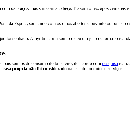
om os braços, mas sim com a cabeça. E assim o fez, após cem dias e ce
da Praia da Espera, sonhando com os olhos abertos e ouvindo outros b
que foi sonhado. Amyr tinha um sonho e deu um jeito de torná-lo reali
OS
incipais sonhos de consumo do brasileiro, de acordo com
pesquisa
realiz
em
casa própria não foi considerado
na lista de produtos e serviços.
: