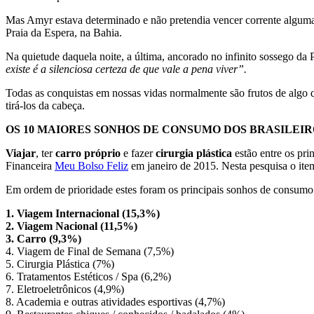
Mas Amyr estava determinado e não pretendia vencer corrente alguma c
Praia da Espera, na Bahia.
Na quietude daquela noite, a última, ancorado no infinito sossego 
existe é a silenciosa certeza de que vale a pena viver”.
Todas as conquistas em nossas vidas normalmente são frutos de algo 
tirá-los da cabeça.
OS 10 MAIORES SONHOS DE CONSUMO DOS BRASILEIR
Viajar
, ter
carro próprio
e fazer
cirurgia plástica
estão entre os pr
Financeira
Meu Bolso Feliz
em janeiro de 2015. Nesta pesquisa o it
Em ordem de prioridade estes foram os principais sonhos de consumo
1.
Viagem Internacional (15,3%)
2. Viagem Nacional (11,5%)
3. Carro (9,3%)
4. Viagem de Final de Semana (7,5%)
5. Cirurgia Plástica (7%)
6. Tratamentos Estéticos / Spa (6,2%)
7. Eletroeletrônicos (4,9%)
8. Academia e outras atividades esportivas (4,7%)