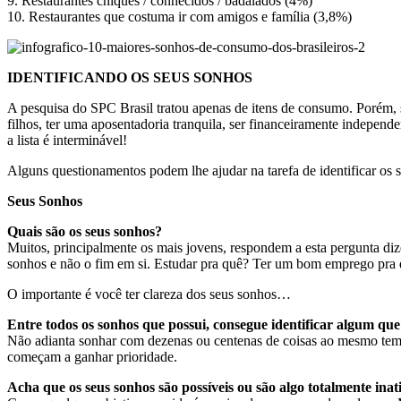
9. Restaurantes chiques / conhecidos / badalados (4%)
10. Restaurantes que costuma ir com amigos e família (3,8%)
IDENTIFICANDO OS SEUS SONHOS
A pesquisa do SPC Brasil tratou apenas de itens de consumo. Porém
filhos, ter uma aposentadoria tranquila, ser financeiramente independ
a lista é interminável!
Alguns questionamentos podem lhe ajudar na tarefa de identificar os 
Seus Sonhos
Quais são os seus sonhos?
Muitos, principalmente os mais jovens, respondem a esta pergunta d
sonhos e não o fim em si. Estudar pra quê? Ter um bom emprego pra
O importante é você ter clareza dos seus sonhos…
Entre todos os sonhos que possui, consegue identificar algum que
Não adianta sonhar com dezenas ou centenas de coisas ao mesmo temp
começam a ganhar prioridade.
Acha que os seus sonhos são possíveis ou são algo totalmente inat