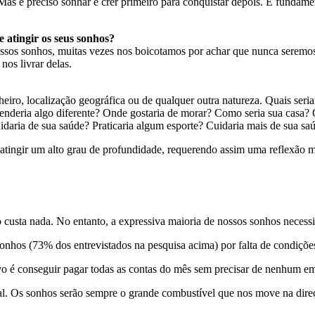
as é preciso sonhar e crer primeiro para conquistar depois. É fundamen
 atingir os seus sonhos?
ossos sonhos, muitas vezes nos boicotamos por achar que nunca seremo
nos livrar delas.
eiro, localização geográfica ou de qualquer outra natureza. Quais se
prenderia algo diferente? Onde gostaria de morar? Como seria sua casa
aria de sua saúde? Praticaria algum esporte? Cuidaria mais de sua saúd
 atingir um alto grau de profundidade, requerendo assim uma reflexão 
custa nada. No entanto, a expressiva maioria de nossos sonhos necessita
nhos (73% dos entrevistados na pesquisa acima) por falta de condições
vo é conseguir pagar todas as contas do mês sem precisar de nenhum e
ual. Os sonhos serão sempre o grande combustível que nos move na dire