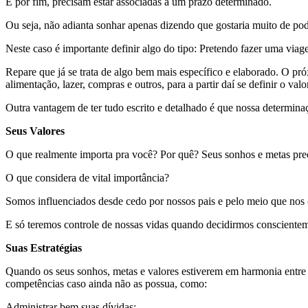
E por fim, precisam estar associadas a um prazo determinado.
Ou seja, não adianta sonhar apenas dizendo que gostaria muito de pode
Neste caso é importante definir algo do tipo: Pretendo fazer uma viag
Repare que já se trata de algo bem mais específico e elaborado. O p
alimentação, lazer, compras e outros, para a partir daí se definir o va
Outra vantagem de ter tudo escrito e detalhado é que nossa determina
Seus Valores
O que realmente importa pra você? Por quê? Seus sonhos e metas prec
O que considera de vital importância?
Somos influenciados desde cedo por nossos pais e pelo meio que nos c
E só teremos controle de nossas vidas quando decidirmos conscientem
Suas Estratégias
Quando os seus sonhos, metas e valores estiverem em harmonia entre si
competências caso ainda não as possua, como:
Administrar bem suas dívidas;