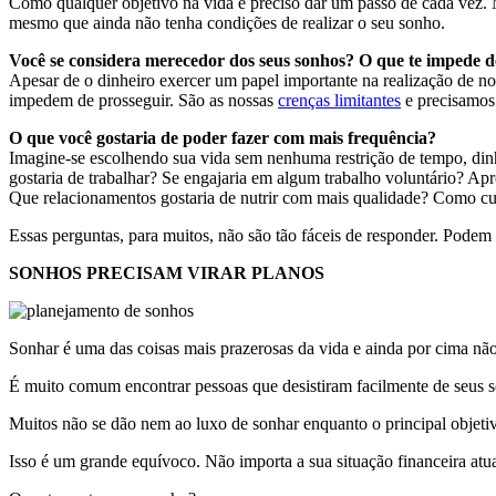
Como qualquer objetivo na vida é preciso dar um passo de cada vez. M
mesmo que ainda não tenha condições de realizar o seu sonho.
Você se considera merecedor dos seus sonhos? O que te impede de
Apesar de o dinheiro exercer um papel importante na realização de n
impedem de prosseguir. São as nossas
crenças limitantes
e precisamos 
O que você gostaria de poder fazer com mais frequência?
Imagine-se escolhendo sua vida sem nenhuma restrição de tempo, dinh
gostaria de trabalhar? Se engajaria em algum trabalho voluntário? A
Que relacionamentos gostaria de nutrir com mais qualidade? Como cuid
Essas perguntas, para muitos, não são tão fáceis de responder. Podem
SONHOS PRECISAM VIRAR PLANOS
Sonhar é uma das coisas mais prazerosas da vida e ainda por cima não 
É muito comum encontrar pessoas que desistiram facilmente de seus so
Muitos não se dão nem ao luxo de sonhar enquanto o principal objeti
Isso é um grande equívoco. Não importa a sua situação financeira at