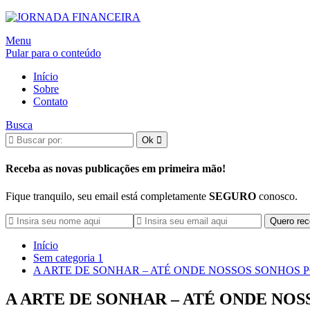
Alternar
Menu
navegação
Pular para o conteúdo
Início
Sobre
Contato
Busca
Receba as novas publicações em primeira mão!
Fique tranquilo, seu email está completamente
SEGURO
conosco.
Início
Sem categoria 1
A ARTE DE SONHAR – ATÉ ONDE NOSSOS SONHOS 
A ARTE DE SONHAR – ATÉ ONDE NO