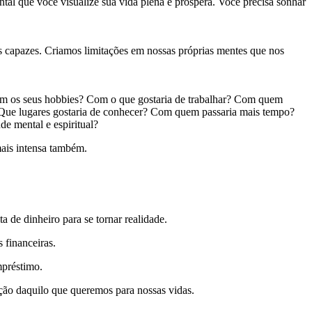
tal que você visualize sua vida plena e próspera. Você precisa sonhar
s capazes. Criamos limitações em nossas próprias mentes que nos
riam os seus hobbies? Com o que gostaria de trabalhar? Com quem
? Que lugares gostaria de conhecer? Com quem passaria mais tempo?
e mental e espiritual?
mais intensa também.
 de dinheiro para se tornar realidade.
 financeiras.
mpréstimo.
ção daquilo que queremos para nossas vidas.