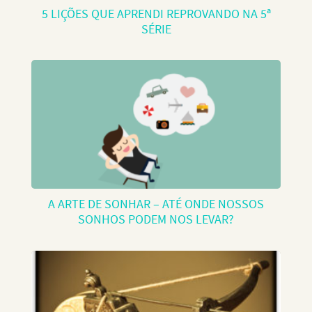
5 LIÇÕES QUE APRENDI REPROVANDO NA 5ª
SÉRIE
A ARTE DE SONHAR – ATÉ ONDE NOSSOS
SONHOS PODEM NOS LEVAR?