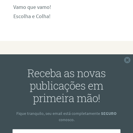
Vamo que vamo!
Escolha e Colha!
F
Receba as novas
publicações em
primeira mão!
Fique tranquilo, seu email está completamente
SEGURO
conosco.