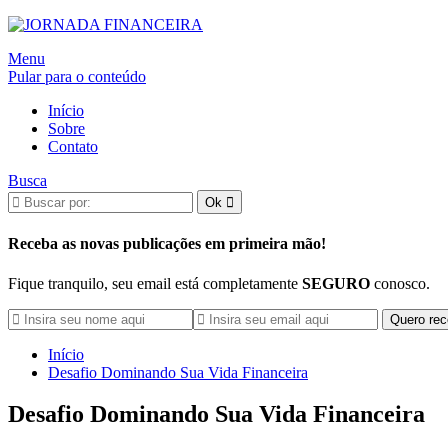
Alternar
Menu
navegação
Pular para o conteúdo
Início
Sobre
Contato
Busca
Receba as novas publicações em primeira mão!
Fique tranquilo, seu email está completamente
SEGURO
conosco.
Início
Desafio Dominando Sua Vida Financeira
Desafio Dominando Sua Vida Financeira