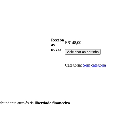
Receba
R$
148,00
as
novas
Desafio
Adicionar ao carrinho
Dominando
Sua
Vida
Categoria:
Sem categoria
Financeira
quantidade
e abundante através da
liberdade financeira