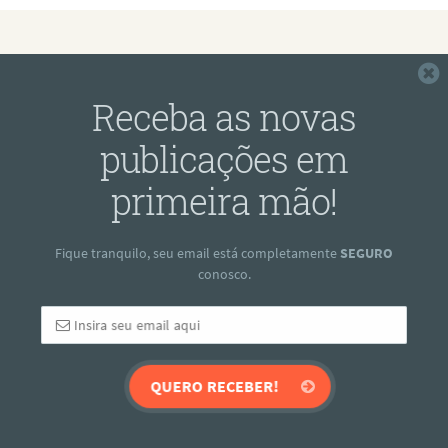
F
Receba as novas
publicações em
primeira mão!
Fique tranquilo, seu email está completamente
SEGURO
conosco.